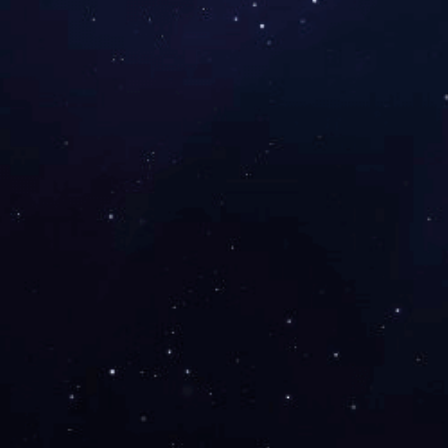
走进上器
产品中心
集团介绍
氢燃料电池环境模拟系列
公司简介
快温变试验箱
公司环境
高低温试验箱
资质证书
高低温交变湿热系列
深冷试验箱
太阳能光伏检测设备