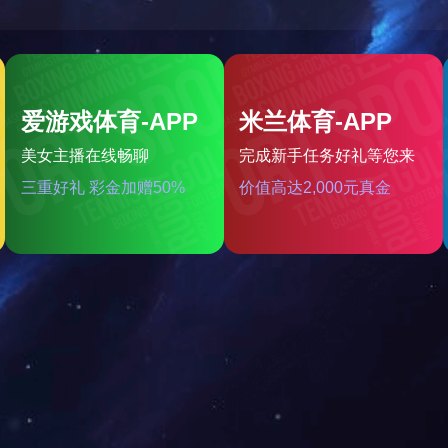
多抽屉高温老化试验箱
高低温交变湿热系列
查看更多
查看更多