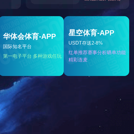
整车淋雨试验室项目案例
查看更多