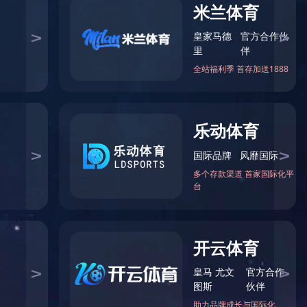
光伏太阳能试验室案例
查看更多