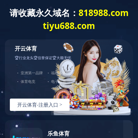
中
EN
性试验设备，集产品设计研发、生产、销售和服务于一体的高科技型企业。具有设计、制造大型非标准复杂环境试验设备的成熟经验和安装能力。
步入式温湿度试验舱、快速温变(湿热)试验箱(步入式)、高温箱、温度冲击试验箱(两箱式和三箱式)、盐雾腐蚀试验箱(复合交变湿热、复合交变湿热盐水喷射)、砂尘试验箱(国标与军标)、淋雨试验箱(国标系列和军标系列)、臭氧箱、二氧化硫箱、三综合(四综合)试验箱、阳光模拟试验箱、综合环境试验舱(含高低温循环/阳光模拟/阵风/淋雨/降雪试验)、氢燃料电池/发动机环境模